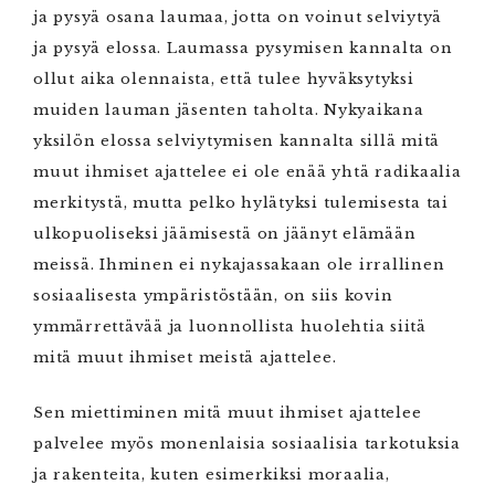
ja pysyä osana laumaa, jotta on voinut selviytyä
ja pysyä elossa. Laumassa pysymisen kannalta on
ollut aika olennaista, että tulee hyväksytyksi
muiden lauman jäsenten taholta. Nykyaikana
yksilön elossa selviytymisen kannalta sillä mitä
muut ihmiset ajattelee ei ole enää yhtä radikaalia
merkitystä, mutta pelko hylätyksi tulemisesta tai
ulkopuoliseksi jäämisestä on jäänyt elämään
meissä. Ihminen ei nykajassakaan ole irrallinen
sosiaalisesta ympäristöstään, on siis kovin
ymmärrettävää ja luonnollista huolehtia siitä
mitä muut ihmiset meistä ajattelee.
Sen miettiminen mitä muut ihmiset ajattelee
palvelee myös monenlaisia sosiaalisia tarkotuksia
ja rakenteita, kuten esimerkiksi moraalia,