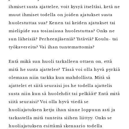
ihmiset susta ajattelee, voit kysyä itseltäsi, ketä ne
muut ihmiset todella on joiden ajatukset susta
huolestuttaa sua? Kenen tai keiden ajatukset tai
mielipide sua tosiasiassa huolestuttaa? Onks ne
sun läheisiä? Perheenjäseniä? Ystäviä? Koulu- tai
työkavereita? Vai ihan tuntemattomia?
Entä mikä sun huoli tarkalleen ottaen on, että
mitä he susta ajattelee? Tässä voi olla hyvä pyrkiä
olemaan niin tarkka kun mahdollista. Mitä sä
ajattelet et siitä seuraisi jos he todella ajattelis
susta niin kun sä huolehdit tai pelkäät? Entä mitä
siitä seuraisi? Voi olla hyvä viedä se
huoliajatuksen ketju ihan sinne loppuun asti ja
tarkastella mitä tunteita siihen liittyy. Onks se
huoliajatuksen esittämä skenaario todella