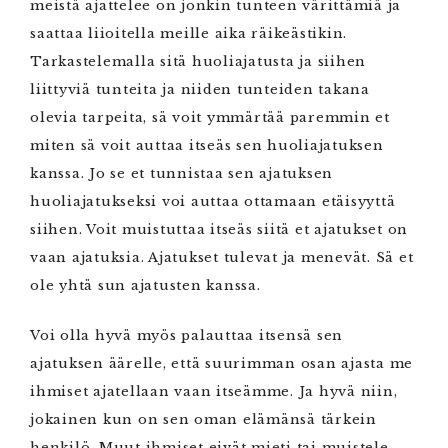
meistä ajattelee on jonkin tunteen värittämiä ja
saattaa liioitella meille aika räikeästikin.
Tarkastelemalla sitä huoliajatusta ja siihen
liittyviä tunteita ja niiden tunteiden takana
olevia tarpeita, sä voit ymmärtää paremmin et
miten sä voit auttaa itseäs sen huoliajatuksen
kanssa. Jo se et tunnistaa sen ajatuksen
huoliajatukseksi voi auttaa ottamaan etäisyyttä
siihen. Voit muistuttaa itseäs siitä et ajatukset on
vaan ajatuksia. Ajatukset tulevat ja menevät. Sä et
ole yhtä sun ajatusten kanssa.
Voi olla hyvä myös palauttaa itsensä sen
ajatuksen äärelle, että suurimman osan ajasta me
ihmiset ajatellaan vaan itseämme. Ja hyvä niin,
jokainen kun on sen oman elämänsä tärkein
henkilö. Muut ihmiset eivät mieti tai muistele