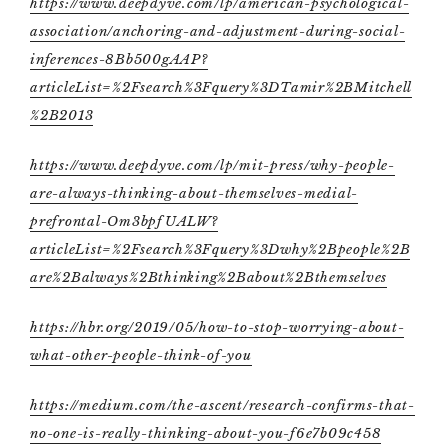
https://www.deepdyve.com/lp/american-psychological-
association/anchoring-and-adjustment-during-social-
inferences-8Bb500gAAP?
articleList=%2Fsearch%3Fquery%3DTamir%2BMitchell
%2B2013
https://www.deepdyve.com/lp/mit-press/why-people-
are-always-thinking-about-themselves-medial-
prefrontal-Om3bpfUALW?
articleList=%2Fsearch%3Fquery%3Dwhy%2Bpeople%2B
are%2Balways%2Bthinking%2Babout%2Bthemselves
https://hbr.org/2019/05/how-to-stop-worrying-about-
what-other-people-think-of-you
https://medium.com/the-ascent/research-confirms-that-
no-one-is-really-thinking-about-you-f6e7b09c458